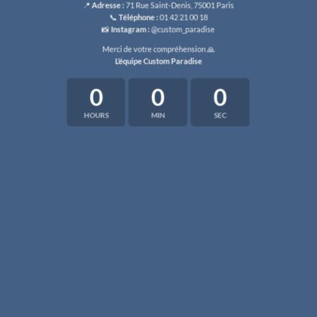
📍
Adresse :
71 Rue Saint-Denis, 75001 Paris
📞
Téléphone :
01 42 21 00 18
📸
Instagram :
@custom_paradise
Merci de votre compréhension 🙏
L’équipe Custom Paradise
0
0
0
HOURS
MIN
SEC