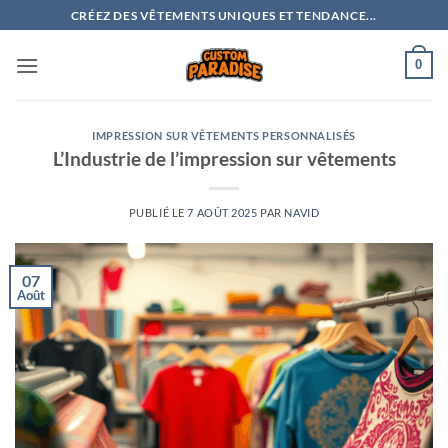
Passer
CRÉEZ DES VÊTEMENTS UNIQUES ET TENDANCE...
au
contenu
0
IMPRESSION SUR VÊTEMENTS PERSONNALISÉS
L’Industrie de l’impression sur vêtements
PUBLIÉ LE
7 AOÛT 2025
PAR
NAVID
07
Août