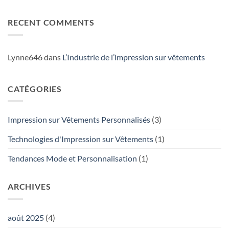
Unique
:
Aucun
T-
commentaire
Shirts
sur
RECENT COMMENTS
Personnalisés
Inspiration
et
Mode
Responsables
et
Créativité
:
Libérez
Lynne646
dans
L’Industrie de l’impression sur vêtements
Votre
Imagination
avec
Custom
CATÉGORIES
Paradise
Impression sur Vêtements Personnalisés
(3)
Technologies d'Impression sur Vêtements
(1)
Tendances Mode et Personnalisation
(1)
ARCHIVES
août 2025
(4)