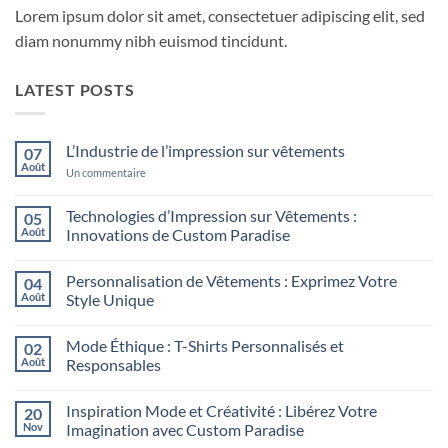
Lorem ipsum dolor sit amet, consectetuer adipiscing elit, sed
diam nonummy nibh euismod tincidunt.
LATEST POSTS
L’Industrie de l’impression sur vêtements
07
Août
sur
Un commentaire
L’Industrie
de
l’impression
Technologies d’Impression sur Vêtements :
05
sur
Août
Innovations de Custom Paradise
vêtements
Aucun
commentaire
Personnalisation de Vêtements : Exprimez Votre
04
sur
Technologies
Août
Style Unique
d’Impression
sur
Aucun
Vêtements
commentaire
Mode Éthique : T-Shirts Personnalisés et
02
:
sur
Innovations
Personnalisation
Août
Responsables
de
de
Custom
Vêtements
Aucun
Paradise
:
commentaire
Inspiration Mode et Créativité : Libérez Votre
20
Exprimez
sur
Votre
Mode
Nov
Imagination avec Custom Paradise
Style
Éthique