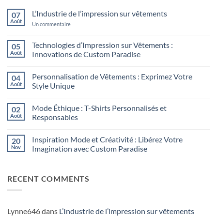
L’Industrie de l’impression sur vêtements
07
Août
sur
Un commentaire
L’Industrie
de
l’impression
Technologies d’Impression sur Vêtements :
05
sur
Août
Innovations de Custom Paradise
vêtements
Aucun
commentaire
Personnalisation de Vêtements : Exprimez Votre
04
sur
Technologies
Août
Style Unique
d’Impression
sur
Aucun
Vêtements
commentaire
Mode Éthique : T-Shirts Personnalisés et
02
:
sur
Innovations
Personnalisation
Août
Responsables
de
de
Custom
Vêtements
Aucun
Paradise
:
commentaire
Inspiration Mode et Créativité : Libérez Votre
20
Exprimez
sur
Votre
Mode
Nov
Imagination avec Custom Paradise
Style
Éthique
Unique
:
Aucun
T-
commentaire
Shirts
sur
RECENT COMMENTS
Personnalisés
Inspiration
et
Mode
Responsables
et
Créativité
:
Libérez
Lynne646
dans
L’Industrie de l’impression sur vêtements
Votre