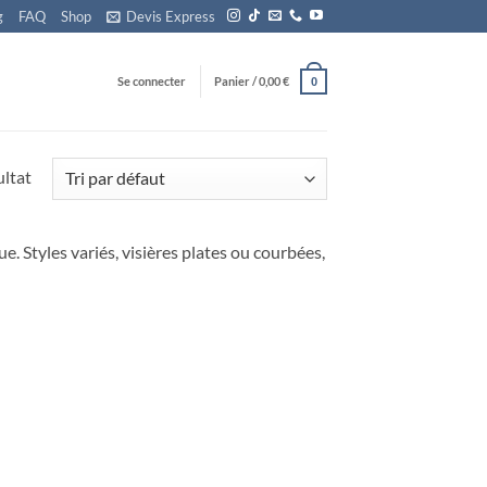
g
FAQ
Shop
Devis Express
Se connecter
Panier /
0,00
€
0
ultat
. Styles variés, visières plates ou courbées,