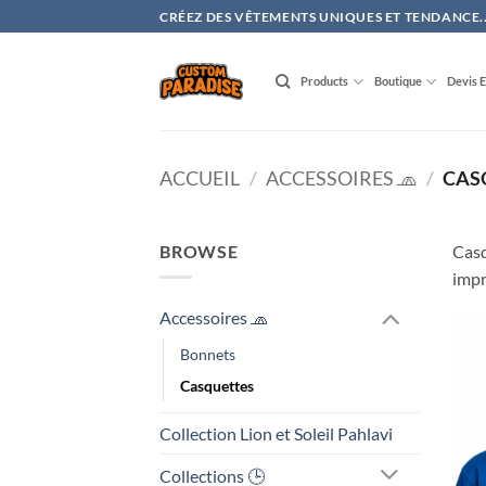
Passer
CRÉEZ DES VÊTEMENTS UNIQUES ET TENDANCE..
au
contenu
Products
Boutique
Devis 
ACCUEIL
/
ACCESSOIRES 🧢
/
CAS
BROWSE
Casq
impr
Accessoires 🧢
Bonnets
Casquettes
Collection Lion et Soleil Pahlavi
Collections 🕒