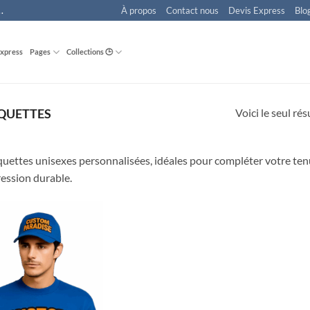
À propos
Contact nous
Devis Express
Blo
.
Express
Pages
Collections 🕒
Voici le seul rés
QUETTES
uettes unisexes personnalisées, idéales pour compléter votre tenue
ession durable.